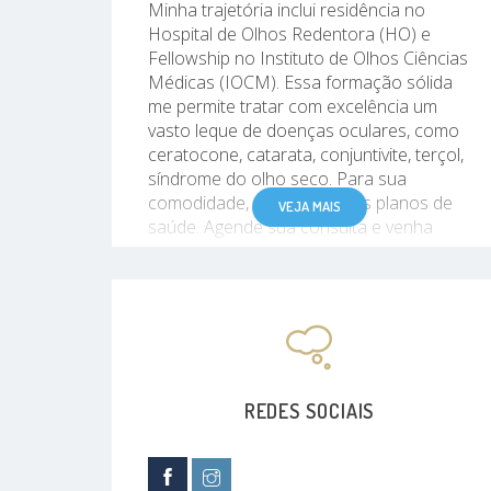
Minha trajetória inclui residência no
Hospital de Olhos Redentora (HO) e
Fellowship no Instituto de Olhos Ciências
Médicas (IOCM). Essa formação sólida
me permite tratar com excelência um
vasto leque de doenças oculares, como
ceratocone, catarata, conjuntivite, terçol,
síndrome do olho seco. Para sua
comodidade, aceito diversos planos de
VEJA MAIS
saúde. Agende sua consulta e venha
cuidar da sua visão com quem é
especialista em alta tecnologia.
OBS: Atendo Austa somente
empresarial. Não atendo Austa pessoa
REDES SOCIAIS
física.