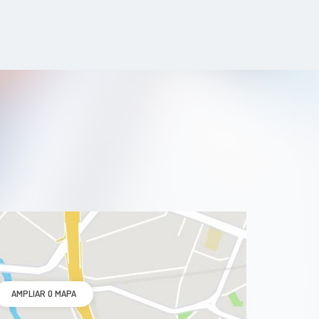
Hidrocistoma
Hidroftalmia
Ambliopia
Anoftalmia
Baixa Visão
Aniseiconia
Atrofia Girata
Aniridia
AMPLIAR O MAPA
Albinismo Ocular