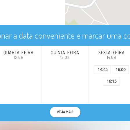
onar a data conveniente e marcar uma co
QUARTA-FEIRA
QUINTA-FEIRA
SEXTA-FEIRA
12.08
13.08
14.08
14:45
16:00
16:15
VEJA MAIS