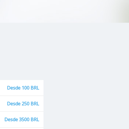
Anormalidades do Olho
Miopia Degenerativa
Miose
Síndrome De Opsoclonia-Mioclonia
Síndrome Da Retração Ocular
Desde 100 BRL
Síndrome De Kearns-Sayer
Síndrome Oculocerebrorrenal
Desde 250 BRL
Infecções Oculares
Desde 3500 BRL