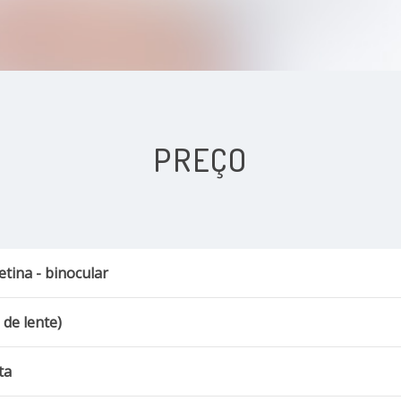
PREÇO
tina - binocular
 de lente)
ta