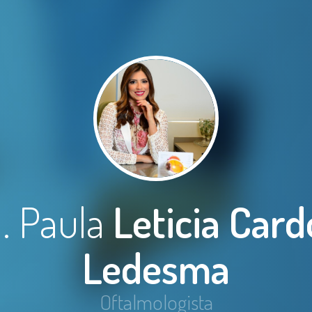
. Paula
Leticia Car
Ledesma
Oftalmologista